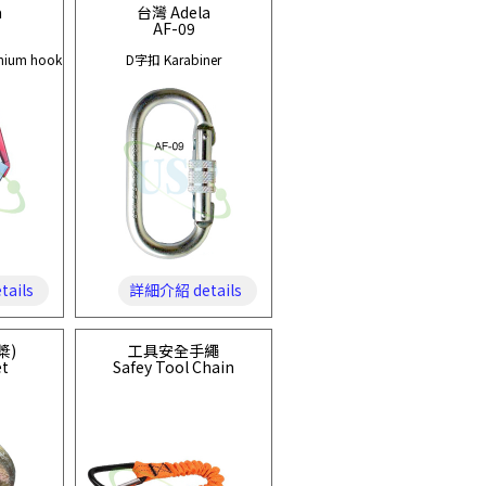
a
台灣 Adela
AF-09
ium hook
D字扣 Karabiner
ails
詳細介紹 details
槳)
工具安全手繩
et
Safey Tool Chain