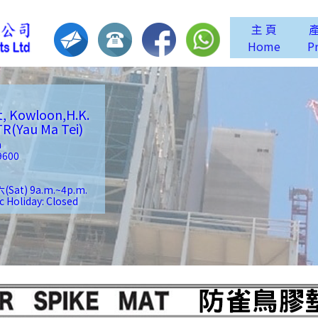
主 頁
Home
P
t, Kowloon,H.K.
Yau Ma Tei)
m
9600
(Sat) 9a.m.~4p.m.
liday: Closed