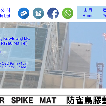
主 頁
Home
P
t, Kowloon,H.K.
Yau Ma Tei)
m
9600
(Sat) 9a.m.~4p.m.
liday: Closed