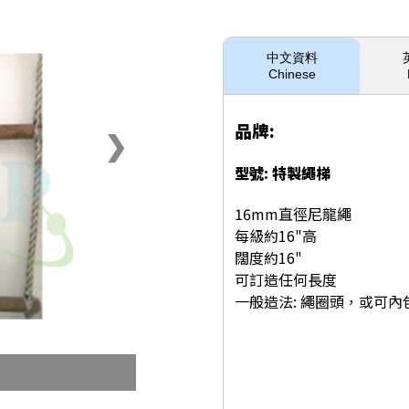
中文資料
Chinese
品牌:
❯
型號: 特製繩梯
16mm直徑尼龍繩
每級約16"高
闊度約16"
可訂造任何長度
一般造法: 繩圈頭，或可內