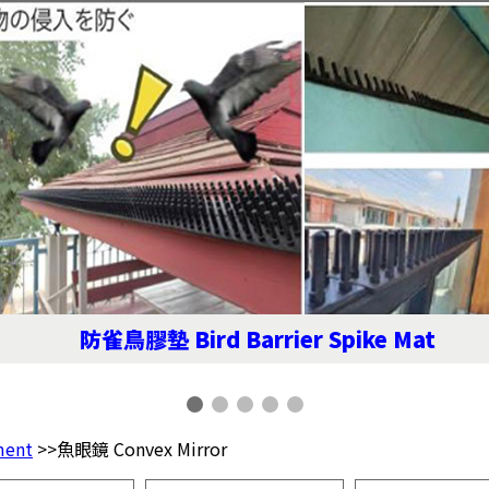
防雀鳥膠墊 Bird Barrier Spike Mat
ent
>>魚眼鏡 Convex Mirror