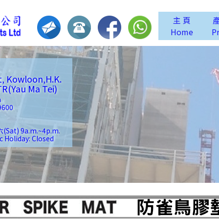
主 頁
Home
P
t, Kowloon,H.K.
Yau Ma Tei)
m
9600
(Sat) 9a.m.~4p.m.
liday: Closed