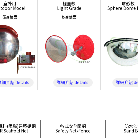
室外用
輕量款
球形款
tdoor Model
Light Grade
Sphere Dome 
硬身鏡面
軟身鏡面
細介紹 details
詳細介紹 details
詳細介紹 det
厚料(阻燃)建築棚網
各式安全圍網
防水沙
R Scaffold Net
Safety Net/Fence
Sand 