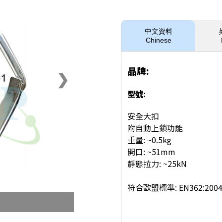
中文資料
Chinese
品牌:
❯
型號:
安全大扣
附自動上鎖功能
重量: ~0.5kg
開口: ~51mm
靜態拉力: ~25kN
符合歐盟標準: EN362:2004 C