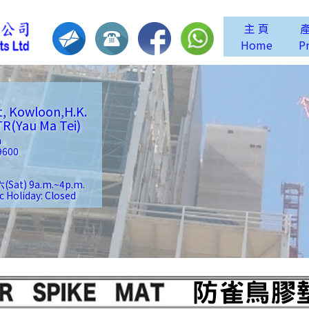
主 頁
Home
P
t, Kowloon,H.K.
Yau Ma Tei)
m
9600
(Sat) 9a.m.~4p.m.
liday: Closed